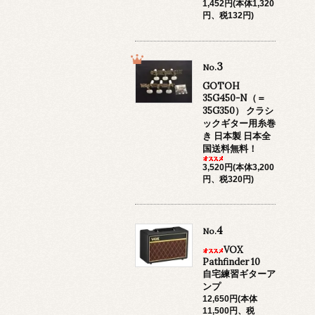
1,452円(本体1,320
円、税132円)
3
No.
GOTOH
35G450-N（＝
35G350） クラシ
ックギター用糸巻
き 日本製 日本全
国送料無料！
3,520円(本体3,200
円、税320円)
4
No.
VOX
Pathfinder 10
自宅練習ギターア
ンプ
12,650円(本体
11,500円、税