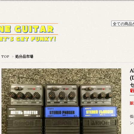
TOP
>
処分品市場
(
販
低
ン