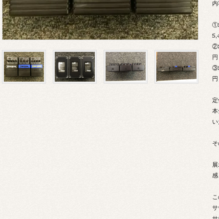
内
①
5
②
円
③
円
定
本
い
そ
展
感
こ
サ
サ