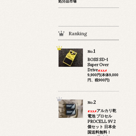
処分品市場
Ranking
1
No.
BOSS SD-1
Super Over
Drive
9,900円(本体9,000
円、税900円)
2
No.
アルカリ乾
電池 プロセル
PROCELL 9V 2
個セット 日本全
国送料無料！