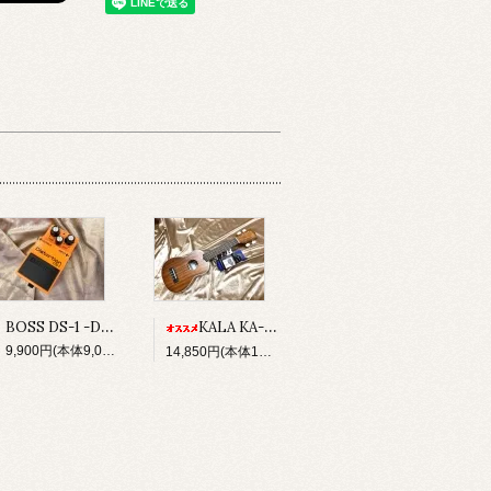
BOSS DS-1 -Distortion-
KALA KA-S ソプラノ・ウクレレ ＆初心者セット（チューナー、ストラップボタン×2、ソフトケース）
9,900円(本体9,000円、税900円)
14,850円(本体13,500円、税1,350円)