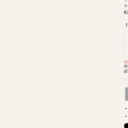
サ
配
【
S
特
認