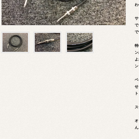
わ
サ
で
で
特
ン
よ
ン
ベ
せ
ト
ス
オ
ん