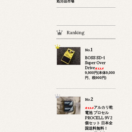
処分品市場
Ranking
1
No.
BOSS SD-1
Super Over
Drive
9,900円(本体9,000
円、税900円)
2
No.
アルカリ乾
電池 プロセル
PROCELL 9V 2
個セット 日本全
国送料無料！