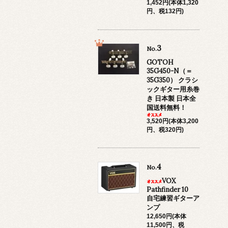
1,452円(本体1,320
円、税132円)
3
No.
GOTOH
35G450-N（＝
35G350） クラシ
ックギター用糸巻
き 日本製 日本全
国送料無料！
3,520円(本体3,200
円、税320円)
4
No.
VOX
Pathfinder 10
自宅練習ギターア
ンプ
12,650円(本体
11,500円、税