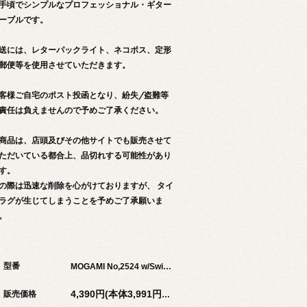
手頃でシンプルなプロフェッショナル・ギター
ーブルです。
送には、レターパックライト、ネコポス、定形
郵便等を使用させていただきます。
客様ご自宅のポスト投函となり、紛失/盗難等
責任は負えませんので予めご了承ください。
商品は、店頭及びその他サイトでも販売させて
ただいている都合上、品切れする可能性があり
す。
の際は迅速な削除を心がけておりますが、 タイ
ラグが生じてしまうことを予めご了承願いま
。
型番
MOGAMI No,2524 w/Switchcraft 280 5m
販売価格
4,390円(本体3,991円、税399円)