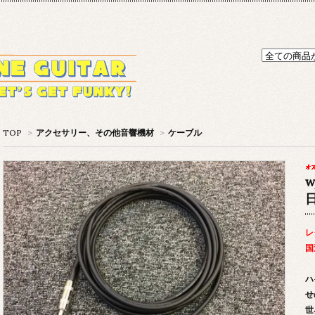
TOP
>
アクセサリー、その他音響機材
>
ケーブル
w
レ
国
ハ
せ
世