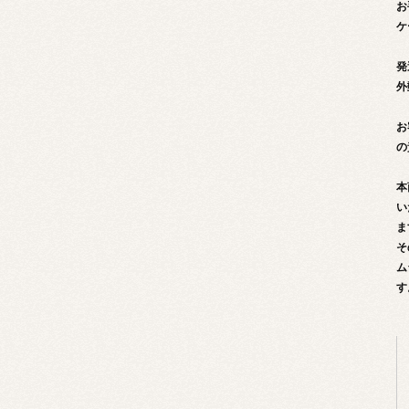
お
ケ
発
外
お
の
本
い
ま
そ
ム
す