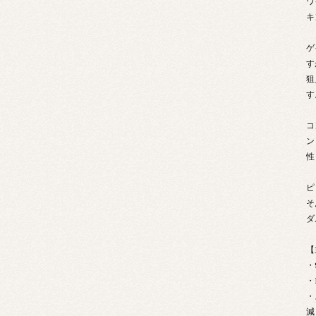
ワ
キ
ゲ
す
狙
す
コ
ン
性
ピ
そ
ダ
【
・
・
・
減