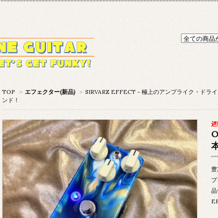
TOP
>
エフェクター(新品)
>
SIRVARZ EFFECT - 極上のアンプライク
ンド！
O
豊
プ
品
E