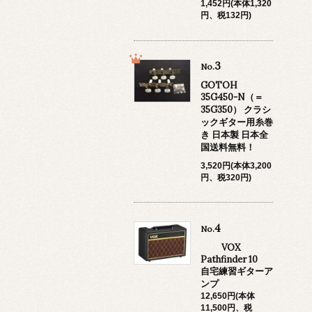
1,452円(本体1,320
円、税132円)
3
No.
GOTOH
35G450-N（＝
35G350） クラシ
ックギター用糸巻
き 日本製 日本全
国送料無料！
3,520円(本体3,200
円、税320円)
4
No.
VOX
Pathfinder 10
自宅練習ギターア
ンプ
12,650円(本体
11,500円、税