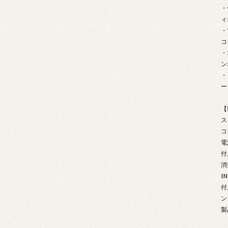
・
ィ
・
コ
・
ン
・
ー
【
ス
コ
電
付
消
I
付
ン
製