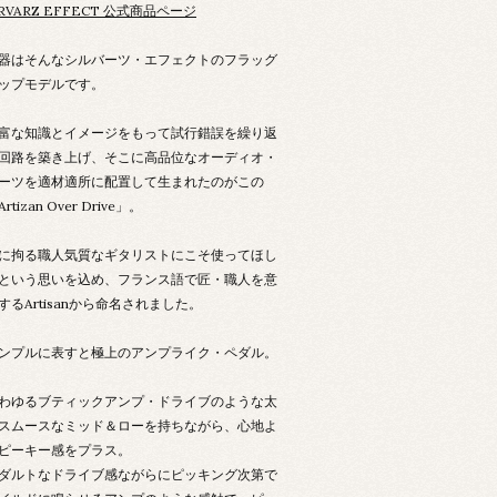
IRVARZ EFFECT 公式商品ページ
器はそんなシルバーツ・エフェクトのフラッグ
ップモデルです。
富な知識とイメージをもって試行錯誤を繰り返
回路を築き上げ、そこに高品位なオーディオ・
ーツを適材適所に配置して生まれたのがこの
rtizan Over Drive」。
に拘る職人気質なギタリストにこそ使ってほし
という思いを込め、フランス語で匠・職人を意
するArtisanから命名されました。
ンプルに表すと極上のアンプライク・ペダル。
わゆるブティックアンプ・ドライブのような太
スムースなミッド＆ローを持ちながら、心地よ
ピーキー感をプラス。
ダルトなドライブ感ながらにピッキング次第で