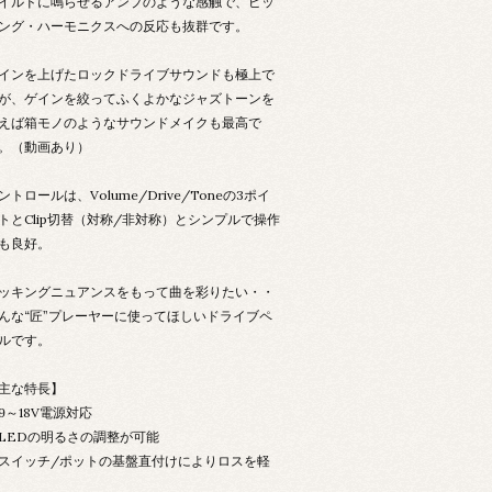
イルドに鳴らせるアンプのような感触で、ピッ
ング・ハーモニクスへの反応も抜群です。
インを上げたロックドライブサウンドも極上で
が、ゲインを絞ってふくよかなジャズトーンを
えば箱モノのようなサウンドメイクも最高で
。（動画あり）
ントロールは、Volume/Drive/Toneの3ポイ
トとClip切替（対称/非対称）とシンプルで操作
も良好。
ッキングニュアンスをもって曲を彩りたい・・
んな“匠”プレーヤーに使ってほしいドライブペ
ルです。
主な特長】
9～18V電源対応
LEDの明るさの調整が可能
スイッチ/ポットの基盤直付けによりロスを軽