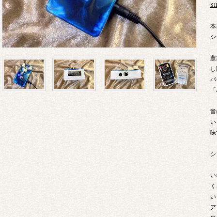
S
本
シ
豊
し
パ
「A
音
い
味
シ
い
く
い
ア