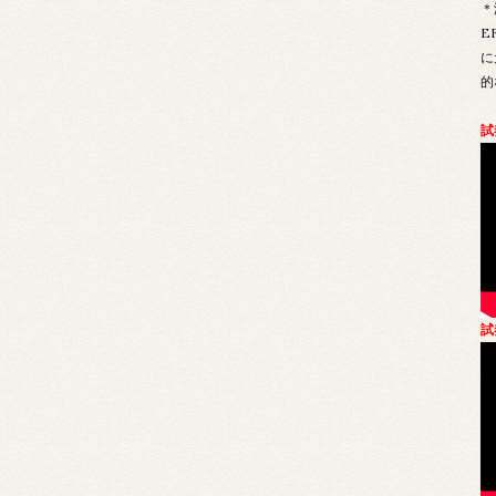
＊
E
に
的
試
試