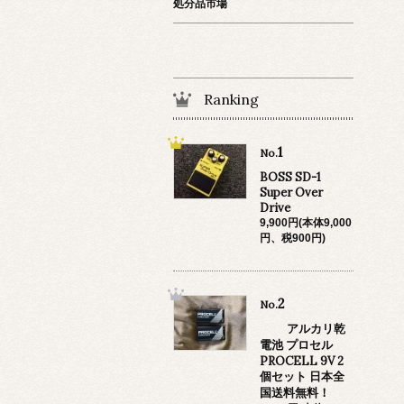
処分品市場
Ranking
1
No.
BOSS SD-1
Super Over
Drive
9,900円(本体9,000
円、税900円)
2
No.
アルカリ乾
電池 プロセル
PROCELL 9V 2
個セット 日本全
国送料無料！