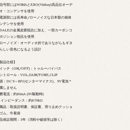
信号部にはWIMAとERO(Vishay)高品位オーデ
オ・コンデンサを使用
電源部には長寿命/ローノイズな日本製の個体
ンデンサを使用
DALEの金属皮膜抵抗に加え、一部カーボンコ
ポジション抵抗を使用
ローノイズ・オーディオ的でありながらもギタ
らしい音色になるよう設計
製品仕様】
イッチ（ON/OFF)：トゥルーバイパス
ントロール：VOL,GAIN,TONE,CLIP
源：DC 9～18V(センターマイナス)、9V電池＊
属しません
費電流：約10mA (9V駆動時)
N インピーダンス：約670kΩ
属品：取扱説明書、保証書、滑り止めクッショ
ゴム、巾着袋
品保証期間：3年（消耗や破損等は除く）