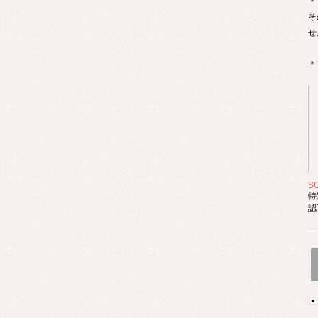
＊
そ
せ
＊
S
特
認