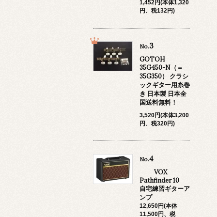
1,452円(本体1,320
円、税132円)
3
No.
GOTOH
35G450-N（＝
35G350） クラシ
ックギター用糸巻
き 日本製 日本全
国送料無料！
3,520円(本体3,200
円、税320円)
4
No.
VOX
Pathfinder 10
自宅練習ギターア
ンプ
12,650円(本体
11,500円、税