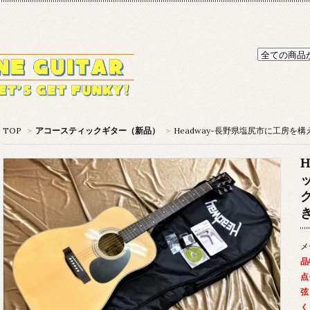
TOP
>
アコースティックギター（新品）
>
Headway-長野県塩尻市に工房を
H
メ
品
点
弦
く