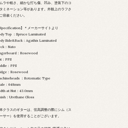
ムラや粗さ、細かな打ち傷、凹み、塗装下のコ
タミネーション等があります。外観上のラフさ
ご容赦ください。
Specification】＊メーカーサイトより
dy Top ：Spruce Laminated
dy Side&Back：Agathis Laminated
eck：Nato
ingerboard：Rosewood
ut：PPS
addle：PPS
ridge：Rosewood
chineheads ：Rotomatic Type
cale：648mm
idth at Nut：43.0mm
nish：Urethane Gloss
本クラスのギターは、弦高調整の際にシム（ス
ーサー）を使用することがございます。