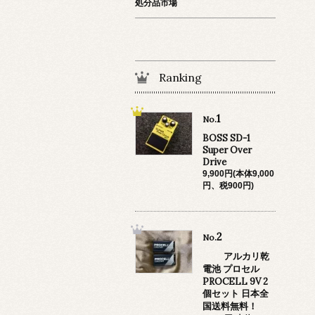
処分品市場
Ranking
1
No.
BOSS SD-1
Super Over
Drive
9,900円(本体9,000
円、税900円)
2
No.
アルカリ乾
電池 プロセル
PROCELL 9V 2
個セット 日本全
国送料無料！