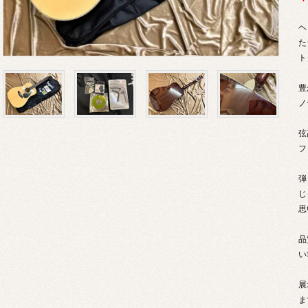
ヘ
た
ト
豊
ノ
弦
フ
弾
じ
思
品
い
展
ま