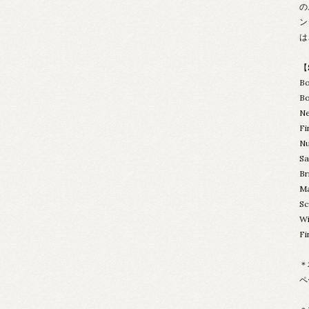
の
ン
は
【
Bo
Bo
N
F
N
S
B
Ma
S
W
Fi
＊
ペ