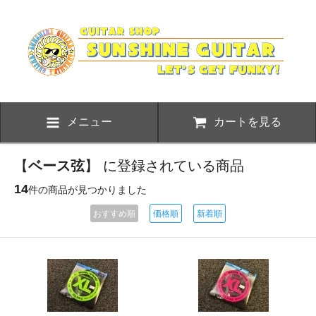
メニュー
カートを見る
【
ベース弦
】 に登録されている商品
14
件の商品が見つかりました
おすすめ順
価格順
新着順