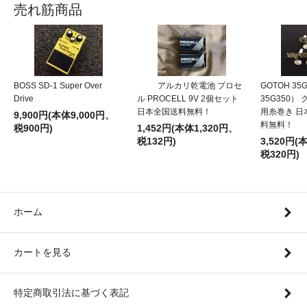
売れ筋商品
BOSS SD-1 Super Over
アルカリ乾電池 プロセ
GOTOH 35
Drive
ル PROCELL 9V 2個セット
35G350）
日本全国送料無料！
用糸巻き 日
9,900円(本体9,000円、
料無料！
税900円)
1,452円(本体1,320円、
税132円)
3,520円(
税320円)
ホーム
カートを見る
特定商取引法に基づく表記