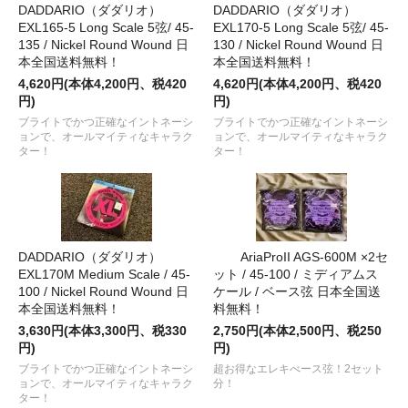
DADDARIO（ダダリオ）
DADDARIO（ダダリオ）
EXL165-5 Long Scale 5弦/ 45-
EXL170-5 Long Scale 5弦/ 45-
135 / Nickel Round Wound 日
130 / Nickel Round Wound 日
本全国送料無料！
本全国送料無料！
4,620円(本体4,200円、税420
4,620円(本体4,200円、税420
円)
円)
ブライトでかつ正確なイントネーシ
ブライトでかつ正確なイントネーシ
ョンで、オールマイティなキャラク
ョンで、オールマイティなキャラク
ター！
ター！
DADDARIO（ダダリオ）
AriaProII AGS-600M ×2セ
EXL170M Medium Scale / 45-
ット / 45-100 / ミディアムス
100 / Nickel Round Wound 日
ケール / ベース弦 日本全国送
本全国送料無料！
料無料！
3,630円(本体3,300円、税330
2,750円(本体2,500円、税250
円)
円)
ブライトでかつ正確なイントネーシ
超お得なエレキべース弦！2セット
ョンで、オールマイティなキャラク
分！
ター！