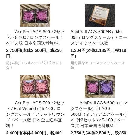
AriaProII AGS-600 ×2セッ
AriaProII AGS-600AB / 040-
ト/ 45-100 / ロングスケール /
095 / ロングスケール / アコー
ベース弦 日本全国送料無料！
スティックベース弦
2,750円(本体2,500円、税250
1,304円(本体1,185円、税119
円)
円)
超お得なエレキべース弦！2セット
超お得なアコースティックべース
分！
弦！
AriaProII AGS-700 ×2セッ
AriaProII AGS-600（ロン
ト / Flat Wound / 45-100 / ロ
グスケール）×1 AGS-
ングスケール / フラットワウン
600M（ミディアムスケール ）
ド・ベース弦 日本全国送料無
×1 計2セット / 45-100 / ベー
料！
ス弦 日本全国送料無料！
4,400円(本体4,000円、税400
2,750円(本体2,500円、税250